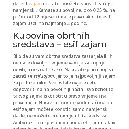
da esif
zajam
morate i možete koristiti strogo
namjenski. Kamate su povoljne, oko 0,25 %, na
poček od 12 mjeseci imate pravo ako ste esif
zajam uzeli na najmanje 2 godine.
Kupovina obrtnih
sredstava – esif zajam
Bilo da su vam obrtna sredstva zastarjela ili ih
nemate dovoljno vrijeme vam je za kupnju
novih, a ne znate kako. Napravite plan i popis i
zatražite
esif zajam
, jer to je najpovoljniji zajam
za poduzetnike. Sve ostale uvjete ćete
dogovoriti na najpovoljniji način i sve benefite
takvog zajma iskoristit u pravo vrijeme i na
pravi način. Naravno, morate voditi računa da
esif zajam možete koristiti samo namjenski,
dakle, ne možete prenamijeniti ta sredstva.
Ambicioznim i sposobnim poduzetnicima takav