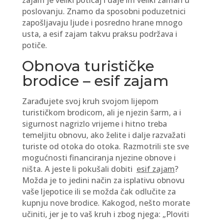
zajam je veliki poticaj i daje im veliki zamah u
poslovanju. Znamo da sposobni poduzetnici
zapošljavaju ljude i posredno hrane mnogo
usta, a esif zajam takvu praksu podržava i
potiče.
Obnova turističke
brodice – esif zajam
Zarađujete svoj kruh svojom lijepom
turističkom brodicom, ali je njezin šarm, a i
sigurnost nagrizlo vrijeme i hitno treba
temeljitu obnovu, ako želite i dalje razvažati
turiste od otoka do otoka. Razmotrili ste sve
mogućnosti financiranja njezine obnove i
ništa. A jeste li pokušali dobiti
esif zajam
?
Možda je to jedini način za isplativu obnovu
vaše ljepotice ili se možda čak odlučite za
kupnju nove brodice. Kakogod, nešto morate
učiniti, jer je to vaš kruh i zbog njega: „Ploviti