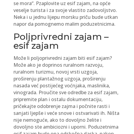
se mora“. Pzaplovite uz esif zajam, na opće
veselje turista i za svoje vlastito zadovoljstvo.
Neka i u jednu lijepu morsku priču bude utkan
napor da pomognemo malim poduzetnicima.
Poljprivredni zajam –
esif zajam
Može li poljoprivredni zajam biti esif zajam?
Može ako je doprinos ruralnom razvoju,
ruralnom turizmu, novoj vrsti uzgoja,
proširenju plantažnog uzgoja, proširenju
nasada već postijećeg voćnjaka, maslinika,
vinograda. Proučite sve odredbe za esif zajam,
pripremite plan i ostalu dokumentaciju,
pričekajte odobrenje zajma i počnite rasti i
sanjati ljepše i veće snove i ostvarivati ih. Ništa
nije nemoguće, ako to dovoljno želite i
dovoljno ste ambiciozni i uporni. Poduzetnima
esif zajam bude ona odskočna daska, nakon