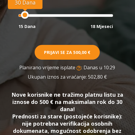
30 Dana
15 Dana
18 Mjeseci
PRIJAVI SE ZA
500,00 €
Planirano vrijeme isplate
: Danas u 10:29
Ukupan iznos za vraćanje:
502,80 €
Nove korisnike ne tražimo platnu listu za
iznose do 500 € na maksimalan rok do 30
dana!
Prednosti za stare (postojeće korisnike):
nije potrebna verifikacija osobnih
dokumenata, mogućnost odobrenja bez