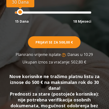
30 Dana
15 Dana
18 Mjeseci
PRIJAVI SE ZA
500,00 €
Planirano vrijeme isplate
: Danas u 10:29
Ukupan iznos za vraćanje:
502,80 €
Nove korisnike ne tražimo platnu listu za
iznose do 500 € na maksimalan rok do 30
dana!
Prednosti za stare (postojeće korisnike):
nije potrebna verifikacija osobnih
dokumenata, mogućnost odobrenja bez