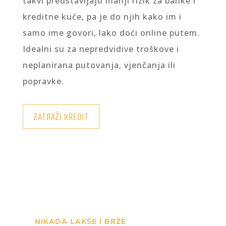
takvi predstavljaju manji rizik za banke i
kreditne kuće, pa je do njih kako im i
samo ime govori, lako doći online putem.
Idealni su za nepredvidive troškove i
neplanirana putovanja, vjenčanja ili
popravke.
ZATRAŽI KREDIT
NIKADA LAKŠE I BRŽE