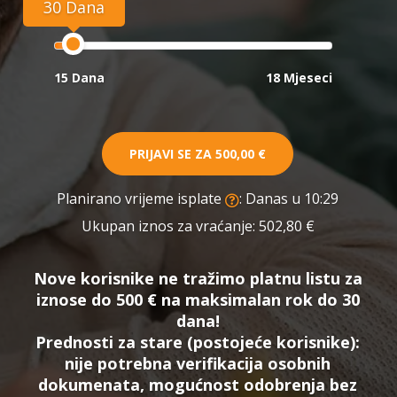
30 Dana
15 Dana
18 Mjeseci
PRIJAVI SE ZA
500,00 €
Planirano vrijeme isplate
: Danas u 10:29
Ukupan iznos za vraćanje:
502,80 €
Nove korisnike ne tražimo platnu listu za
iznose do 500 € na maksimalan rok do 30
dana!
Prednosti za stare (postojeće korisnike):
nije potrebna verifikacija osobnih
dokumenata, mogućnost odobrenja bez