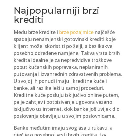
Najpopularniji brzi
krediti
Među brze kredite i
brze pozajmice
najčešće
spadaju nenamjenski gotovinski krediti koje
klijent može iskoristiti po želji, a bez ikakve
posebno određene namjene. Takva vrsta brzih
kredita idealne je za nepredvidive troškove
poput kućanskih popravaka, neplaniranih
putovanja i izvanrednih zdravstvenih problema.
U svojoj ih ponudi imaju i kreditne kuće i
banke, ali razlika leži u samoj proceduri.
Kreditne kuće posluju isključivo online putem,
pa je zahtjev i potpisivanje ugovora vezano
isključivo uz internet, dok banke još uvijek dio
poslovanja obavljaju u svojim poslovnicama.
Banke međutim imaju svog asa u rukavu, a
riječ je o posebnoj vrsti brzih kredita, tzv.