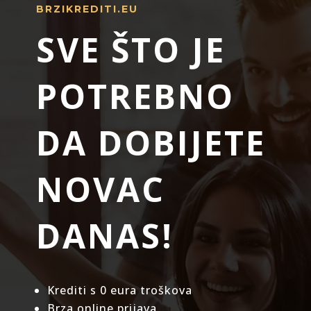
BRZIKREDITI.EU
SVE ŠTO JE
POTREBNO
DA DOBIJETE
NOVAC
DANAS!
Krediti s 0 eura troškova
Brza online prijava