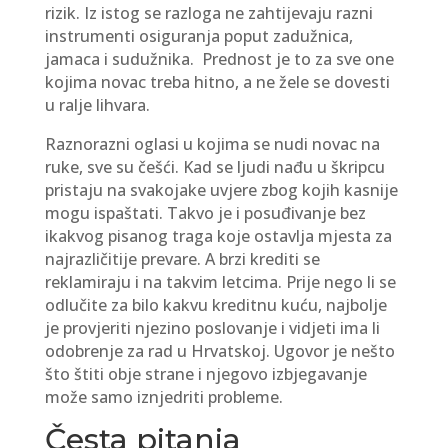
rizik. Iz istog se razloga ne zahtijevaju razni
instrumenti osiguranja poput zadužnica,
jamaca i sudužnika. Prednost je to za sve one
kojima novac treba hitno, a ne žele se dovesti
u ralje lihvara.
Raznorazni oglasi u kojima se nudi novac na
ruke, sve su češći. Kad se ljudi nađu u škripcu
pristaju na svakojake uvjere zbog kojih kasnije
mogu ispaštati. Takvo je i posuđivanje bez
ikakvog pisanog traga koje ostavlja mjesta za
najrazličitije prevare. A brzi krediti se
reklamiraju i na takvim letcima. Prije nego li se
odlučite za bilo kakvu kreditnu kuću, najbolje
je provjeriti njezino poslovanje i vidjeti ima li
odobrenje za rad u Hrvatskoj. Ugovor je nešto
što štiti obje strane i njegovo izbjegavanje
može samo iznjedriti probleme.
Česta pitanja