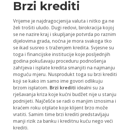
Brzi krediti
Vrijeme je najdragocjenija valuta i nitko ga ne
želi trošiti uludo. Dugi redovi, birokracija kojoj
se ne nazire kraj i skupljanje potvrda po raznim
dijelovima grada, noćna je mora svakoga tko
se ikad susreo s traženjem kredita. Svjesne su
toga i financijske institucije koje posljednjih
godina pokušavaju proceduru podnošenja
zahtjeva i isplate kredita smanjiti na najmanju
moguću mjeru. Nusprodukt toga su brzi krediti
koji se kako im samo ime govori odlikuju
brzom isplatom.
Brzi krediti
idealni su za
rješavanja kriza koje kućni budžet nije u stanju
podnijeti. Najčešće se radi o manjim iznosima i
kraćem roku otplate koje klijent brzo može
vratiti. Samim time brzi krediti predstavljaju
manji rizik za banku i kreditnu kuću nego veći
krediti.