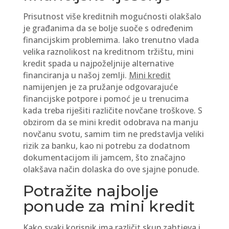
Prisutnost više kreditnih mogućnosti olakšalo
je građanima da se bolje suoče s određenim
financijskim problemima. Iako trenutno vlada
velika raznolikost na kreditnom tržištu, mini
kredit spada u najpoželjnije alternative
financiranja u našoj zemlji.
Mini kredit
namijenjen je za pružanje odgovarajuće
financijske potpore i pomoć je u trenucima
kada treba riješiti različite novčane troškove. S
obzirom da se mini kredit odobrava na manju
novčanu svotu, samim tim ne predstavlja veliki
rizik za banku, kao ni potrebu za dodatnom
dokumentacijom ili jamcem, što značajno
olakšava način dolaska do ove sjajne ponude.
Potražite najbolje
ponude za mini kredit
Kako svaki korisnik ima različit skup zahtjeva i