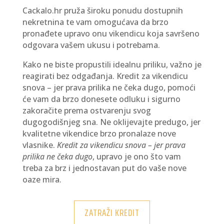
Cackalo.hr pruža široku ponudu dostupnih
nekretnina te vam omogućava da brzo
pronađete upravo onu vikendicu koja savršeno
odgovara vašem ukusu i potrebama.
Kako ne biste propustili idealnu priliku, važno je
reagirati bez odgađanja. Kredit za vikendicu
snova – jer prava prilika ne čeka dugo, pomoći
će vam da brzo donesete odluku i sigurno
zakoračite prema ostvarenju svog
dugogodišnjeg sna. Ne oklijevajte predugo, jer
kvalitetne vikendice brzo pronalaze nove
vlasnike.
Kredit za vikendicu snova – jer prava
prilika ne čeka dugo
, upravo je ono što vam
treba za brz i jednostavan put do vaše nove
oaze mira.
ZATRAŽI KREDIT