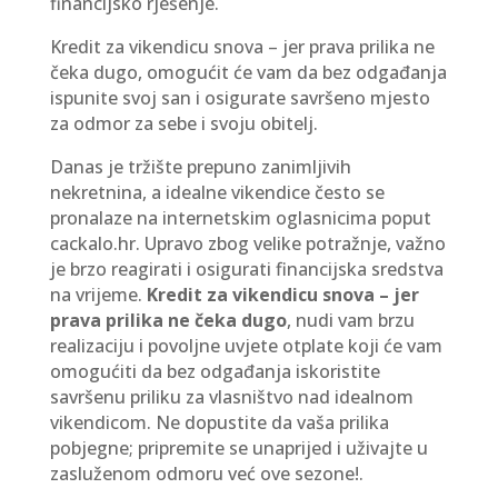
financijsko rješenje.
Kredit za vikendicu snova – jer prava prilika ne
čeka dugo, omogućit će vam da bez odgađanja
ispunite svoj san i osigurate savršeno mjesto
za odmor za sebe i svoju obitelj.
Danas je tržište prepuno zanimljivih
nekretnina, a idealne vikendice često se
pronalaze na internetskim oglasnicima poput
cackalo.hr. Upravo zbog velike potražnje, važno
je brzo reagirati i osigurati financijska sredstva
na vrijeme.
Kredit za vikendicu snova – jer
prava prilika ne čeka dugo
, nudi vam brzu
realizaciju i povoljne uvjete otplate koji će vam
omogućiti da bez odgađanja iskoristite
savršenu priliku za vlasništvo nad idealnom
vikendicom. Ne dopustite da vaša prilika
pobjegne; pripremite se unaprijed i uživajte u
zasluženom odmoru već ove sezone!.