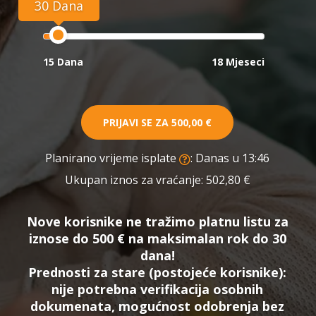
30 Dana
15 Dana
18 Mjeseci
PRIJAVI SE ZA
500,00 €
Planirano vrijeme isplate
: Danas u 13:46
Ukupan iznos za vraćanje:
502,80 €
Nove korisnike ne tražimo platnu listu za
iznose do 500 € na maksimalan rok do 30
dana!
Prednosti za stare (postojeće korisnike):
nije potrebna verifikacija osobnih
dokumenata, mogućnost odobrenja bez