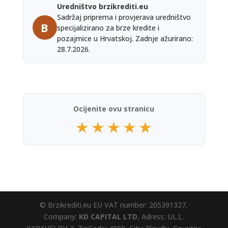
Uredništvo brzikrediti.eu
Sadržaj priprema i provjerava uredništvo
B
specijalizirano za brze kredite i
pozajmice u Hrvatskoj. Zadnje ažurirano:
28.7.2026.
Ocijenite ovu stranicu
★
★
★
★
★
© Brzikrediti.eu EU VAT number: 205391327,
Company:
KD CAPITAL LTD
, Adress: UL.L.