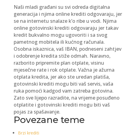
Naši mladi građani su svi odreda digitalna
generacija i njima online krediti odgovaraju, jer
se na internetu snalaze k’o ribe u vodi. Njima
online gotovinski krediti odgovaraju jer takav
kredit bukvalno mogu ugovoriti i sa svog
pametnog mobitela ili kućnog računala.
Osobna iskaznica, vaš IBAN, podneseni zahtjev
i odobrenje kredita stiže odmah. Naravno,
razborito pripremite plan otplate, visinu
mjesečne rate i rok otplate. Važna je ažurna
otplata kredita, jer ako ste uredan platiša,
gotovinski krediti mogu biti vaš servis, vaša
ruka pomoći kadgod vam zatreba gotovina.
Zato sve lijepo razradite, na vrijeme posuđeno
otplatite i gotovinski krediti mogu biti vaš
pojas za spašavanje.
Povezane teme
Brzi krediti