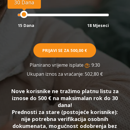
30 Dana
15 Dana
18 Mjeseci
PRIJAVI SE ZA
500,00 €
Planirano vrijeme isplate
: 9:30
Ukupan iznos za vraćanje:
502,80 €
Nove korisnike ne tražimo platnu listu za
iznose do 500 € na maksimalan rok do 30
dana!
Prednosti za stare (postojeće korisnike):
nije potrebna verifikacija osobnih
dokumenata, mogućnost odobrenja bez